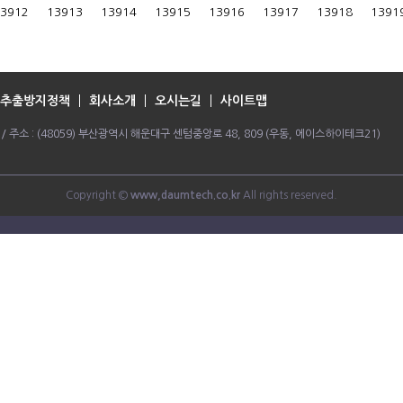
3912
13913
13914
13915
13916
13917
13918
1391
추출방지정책
회사소개
오시는길
사이트맵
064 / 주소 : (48059) 부산광역시 해운대구 센텀중앙로 48, 809 (우동, 에이스하이테크21)
Copyright ©
www,daumtech.co.kr
All rights reserved.