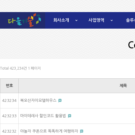
회사소개
사업영역
솔루
C
Total 423,234건
1 페이지
번호
제목
423234
북오산자이모델하우스
423233
마이테레사 할인코드 활용법
423232
야놀자 쿠폰으로 똑똑하게 여행하자