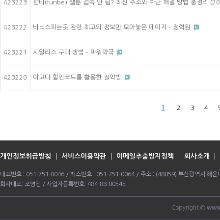
423223
펀비(funbe) 웹툰 접속 안 됨? 최신 주소와 차단 해결 방법 총정리 (2
423222
비닉스파는곳 관련 최고의 정보만 모아놓은 페이지 - 정력원
423221
시알리스 구매 방법 - 파워약국
423220
아고다 할인코드를 활용한 절약법
1
2
3
4
개인정보취급방침
서비스이용약관
이메일추출방지정책
회사소개
대표번호 : 051-751-0046 / 팩스번호 : 051-751-0064 / 주소 : (48059) 부산광역시
회사대표: 조영진 / 사업자등록번호: 484-88-00545
Copyright ©
www