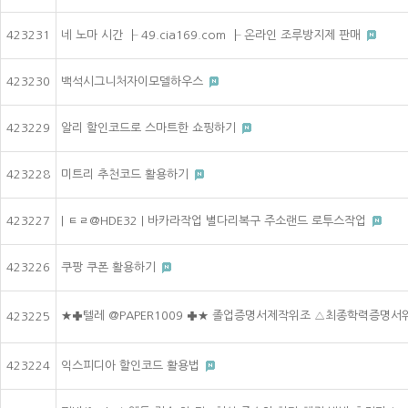
423231
네 노마 시간 ┠ 49.cia169.com ┠ 온라인 조루방지제 판매
423230
백석시그니처자이모델하우스
423229
알리 할인코드로 스마트한 쇼핑하기
423228
미트리 추천코드 활용하기
423227
| ㅌㄹ@HDE32 | 바카라작업 별다리복구 주소랜드 로투스작업
423226
쿠팡 쿠폰 활용하기
★✚텔레 @PAPER1009 ✚★ 졸업증명서제작위조 △최종학력증명
423225
423224
익스피디아 할인코드 활용법