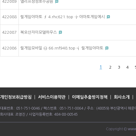
422089
엘리프성성호수공원
422088
릴게임야마토 ∮ 4.rhc621.top ╆ 야마토게임예시
422087
북오산자이모델하우스
422086
릴게임모바일 ㉯ 66.rnf948.top ┪ 릴게임야마토
1
2
3
4
개인정보취급방침
서비스이용약관
이메일추출방지정책
회사소개
대표번호 : 051-751-0046 / 팩스번호 : 051-751-0064 / 주소 : (48059) 부산광역시
회사대표: 조영진 / 사업자등록번호: 484-88-00545
Copyright ©
www