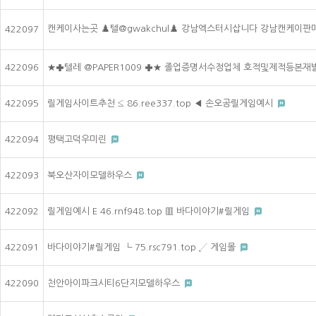
캔케이사는곳 ♟️텔@gwakchul♟️ 강남엑스터시삽니다 강남캔케
422097
422096
★✚텔레 @PAPER1009 ✚★ 졸업증명서수정업체 호적및제적등본
422095
릴게임사이트추천 ≤ 86.ree337.top ◀ 손오공릴게임예시
422094
평택고덕우미린
422093
북오산자이모델하우스
422092
릴게임예시 E 46.rnf948.top ▥ 바다이야기#릴게임
422091
바다이야기#릴게임 ┗ 75.rsc791.top ↙ 게임몰
422090
천안아이파크시티6단지모델하우스