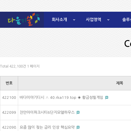
회사소개
사업영역
솔루
C
Total 422,100건
1 페이지
번호
제목
422100
바다이야기디시 ∧ 40.rka119.top ◈ 황금성릴게임
422099
천안아이파크시티6단지모델하우스
422098
요즘 많이 찾는 금리 인상 핵심요약