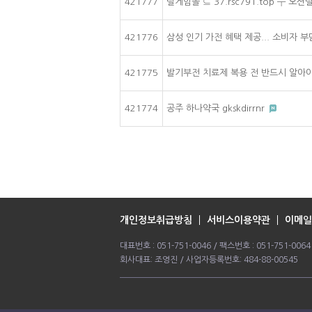
421777
릴게임몰 ⊆ 37.rsc791.top ┳ 오
421776
삼성 인기 가전 혜택 제공... 소비자 부
421775
발기부전 치료제 복용 전 반드시 알아야
421774
공주 하나약국 gkskdirrnr
개인정보취급방침
서비스이용약관
이메일
대표번호 : 051-751-0046 / 팩스번호 : 051-751-0
회사대표: 조영진 / 사업자등록번호: 484-88-00545