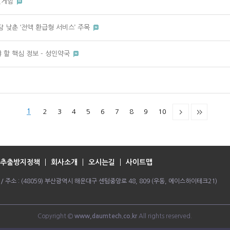
션릴게임
담 낮춘 ‘전액 환급형 서비스’ 주목
 할 핵심 정보 - 성인약국
1
2
3
4
5
6
7
8
9
10
추출방지정책
회사소개
오시는길
사이트맵
064 / 주소 : (48059) 부산광역시 해운대구 센텀중앙로 48, 809 (우동, 에이스하이테크21)
Copyright ©
www,daumtech.co.kr
All rights reserved.