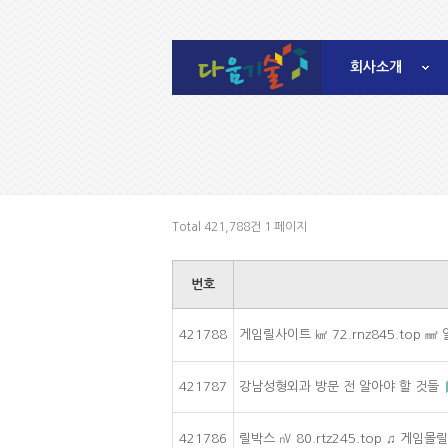
회사소개
Total 421,788건
1 페이지
번호
421788
게임릴사이트 ㎢ 72.rnz845.top 
421787
강남성형외과 방문 전 알아야 할 것들
421786
릴박스 ㎵ 80.rtz245.top ♫ 게임