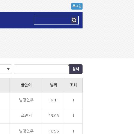
로그인
글쓴이
날짜
조회
빙강언우
19:11
1
조민지
19:05
1
빙강언우
18:56
1