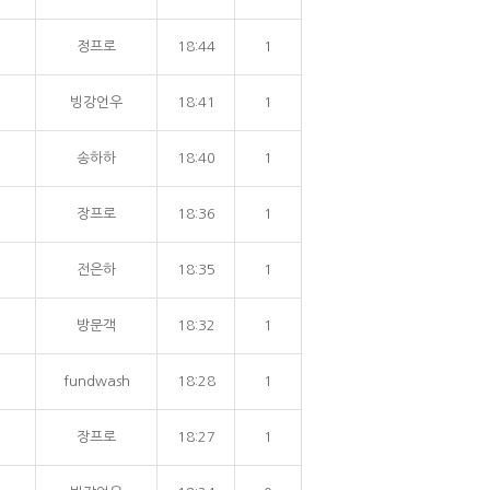
정프로
18:44
1
빙강언우
18:41
1
송하하
18:40
1
장프로
18:36
1
전은하
18:35
1
방문객
18:32
1
fundwash
18:28
1
장프로
18:27
1