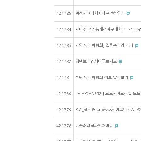
421785
백석시그니처자이모델하우스
421784
인터넷 성기능개선제구매처 ⌒ 71.cia
421783
안양 웨딩박람회, 결혼준비의 시작
421782
평택브레인시티푸르지오
421781
수원 웨딩박람회 정보 알아보기
421780
| ㅌㄹ@HDE32 | 토토사이트작업
421779
i9C_텔레@fundwash 밈코인전송
421778
더플래티넘파인애비뉴