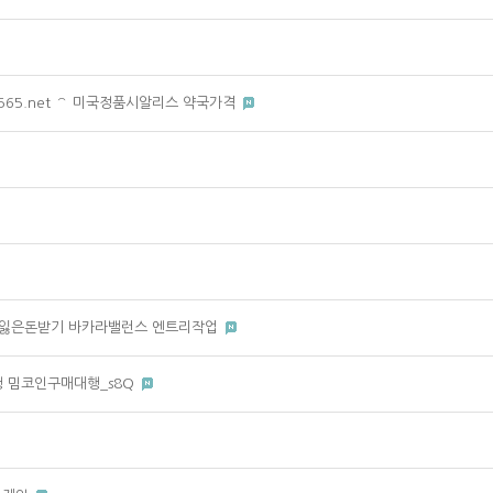
565.net ⌒ 미국정품시알리스 약국가격
 토토잃은돈받기 바카라밸런스 엔트리작업
대행 밈코인구매대행_s8Q