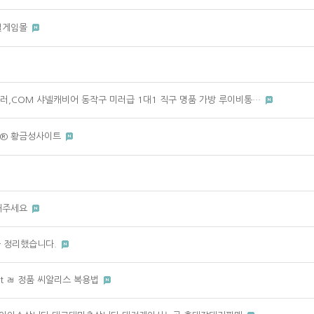
 릴게임몰
싸숴러,COM 샤넬캐비어 동작구 미러급 1대1 직구 명품 가방 루이비통…
op ® 황금성사이트
천해주세요
을 정리했습니다.
net ㄼ 정품 씨알리스 복용법