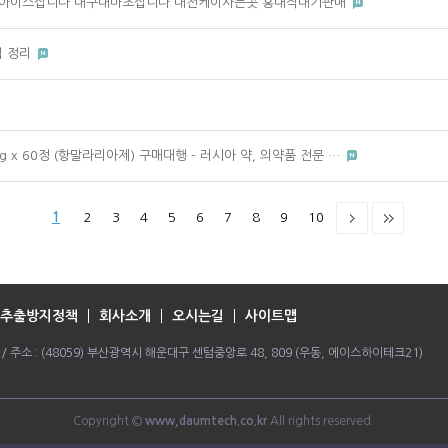
 홍대아이스삽니다 대구대마초삽니다 대전케이사는곳 홍대작대기판매
팁 정리
 x 60정 (항말라리아제) 구매대행 - 러시아 약, 의약품 전문 …
1
2
3
4
5
6
7
8
9
10
추출방지정책
회사소개
오시는길
사이트맵
064 / 주소 : (48059) 부산광역시 해운대구 센텀중앙로 48, 809 (우동, 에이스하이테크21)
Copyright ©
www,daumtech.co.kr
All rights reserved.