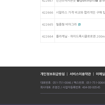
422667
인천브액사는곳 ☎️텔@kimpro☎️
422666
시알리스 가격 비교와 합리적인 구매 
422665
필름형 비아그라
422664
플라케닐 - 하이드록시클로로퀸 200mg
개인정보취급방침
서비스이용약관
이메일
대표번호 : 051-751-0046 / 팩스번호 : 051-751-0
회사대표: 조영진 / 사업자등록번호: 484-88-00545