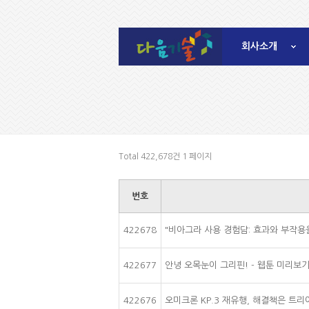
회사소개
Total 422,678건
1 페이지
번호
422678
"비아그라 사용 경험담: 효과와 부작용
422677
안녕 오목눈이 그리핀! - 웹툰 미리보
422676
오미크론 KP.3 재유행, 해결책은 트리아