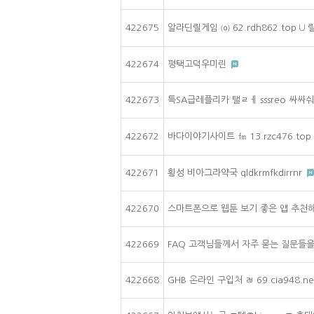
422675
알라딘릴게임 ㈇ 62.rdh862.top ∪
422674
평택고덕우미린
422673
특SA급레플리카 탤ㄹㅔ sssreo 싸
422672
바다이야기사이트 ㎙ 13.rzc476.t
422671
횡성 비아그라약국 qldkrmfkdirrnr
422670
스마트폰으로 웹툰 보기 좋은 앱 추
422669
FAQ 고객님들께서 자주 묻는 질문들
422668
GHB 온라인 구입처 ㄼ 69.cia948.