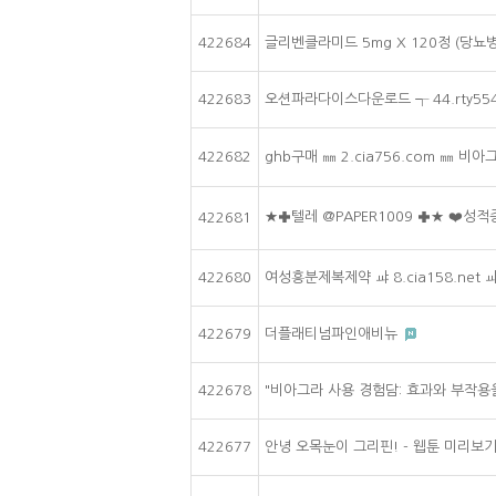
422684
글리벤클라미드 5mg X 120정 (당뇨
422683
오션파라다이스다운로드 ┭ 44.rty55
422682
ghb구매 ㎜ 2.cia756.com ㎜ 비
★✚텔레 @PAPER1009 ✚★ ❤
422681
422680
여성흥분제복제약 ㆇ 8.cia158.ne
422679
더플래티넘파인애비뉴
422678
"비아그라 사용 경험담: 효과와 부작용
422677
안녕 오목눈이 그리핀! - 웹툰 미리보