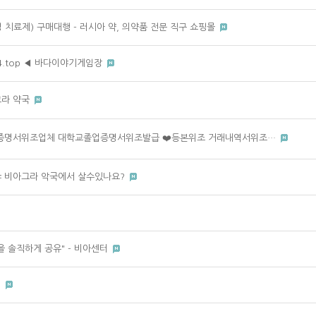
병 치료제) 구매대행 - 러시아 약, 의약품 전문 직구 쇼핑몰
4.top ◀ 바다이야기게임장
아그라 약국
️성적증명서위조업체 대학교졸업증명서위조발급 ❤️등본위조 거래내역서위조…
t ㆇ 비아그라 악국에서 살수있나요?
을 솔직하게 공유" - 비아센터
기