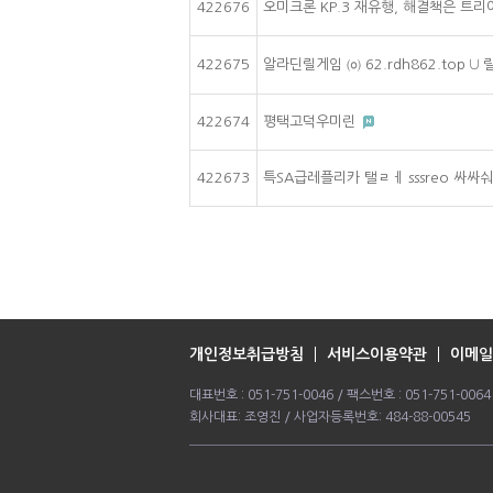
422676
오미크론 KP.3 재유행, 해결책은 트리아
422675
알라딘릴게임 ㈇ 62.rdh862.top ∪
422674
평택고덕우미린
422673
특SA급레플리카 탤ㄹㅔ sssreo 싸
개인정보취급방침
서비스이용약관
이메일
대표번호 : 051-751-0046 / 팩스번호 : 051-751-0
회사대표: 조영진 / 사업자등록번호: 484-88-00545