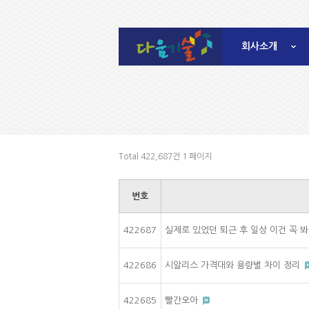
회사소개
Total 422,687건
1 페이지
번호
422687
실제로 있었던 퇴근 후 일상 이건 꼭 
422686
시알리스 가격대와 용량별 차이 정리
422685
빨간오아