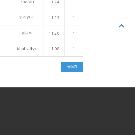
ilc0a801
11:24
1
빙강언우
11:23
1
정프로
11:20
1
bbabvdfsh
11:08
1
글쓰기