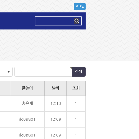
로그인
글쓴이
날짜
조회
홍윤재
12:13
1
ilc0a801
12:09
1
ilc0a801
12:09
1