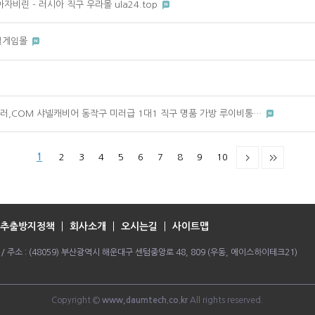
자비린 - 러시아 직구 우라몰 ula24.top
 릴게임몰
싸숴러,COM 샤넬캐비어 동작구 미러급 1대1 직구 명품 가방 루이비통…
1
2
3
4
5
6
7
8
9
10
추출방지정책
회사소개
오시는길
사이트맵
064 / 주소 : (48059) 부산광역시 해운대구 센텀중앙로 48, 809 (우동, 에이스하이테크21)
Copyright ©
www,daumtech.co.kr
All rights reserved.