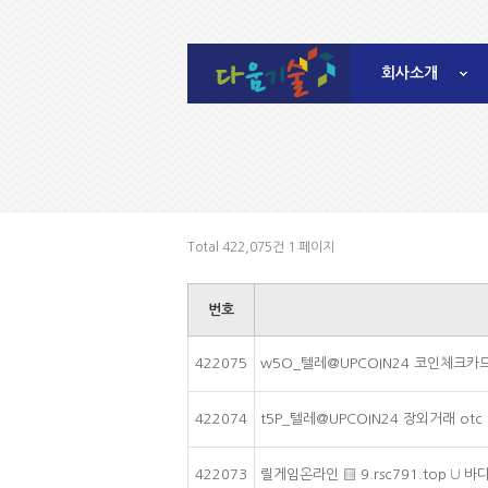
회사소개
Total 422,075건
1 페이지
번호
422075
w5O_텔레@UPCOIN24 코인체크카
422074
t5P_텔레@UPCOIN24 장외거래 ot
422073
릴게임온라인 ▒ 9.rsc791.top ∪