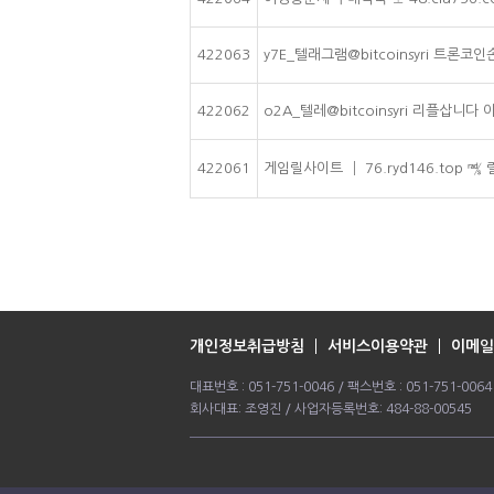
422063
y7E_텔래그램@bitcoinsyri 트론
422062
o2A_텔레@bitcoinsyri 리플삽니다
422061
게임릴사이트 ┃ 76.ryd146.top 
개인정보취급방침
서비스이용약관
이메일
대표번호 : 051-751-0046 / 팩스번호 : 051-751-0
회사대표: 조영진 / 사업자등록번호: 484-88-00545