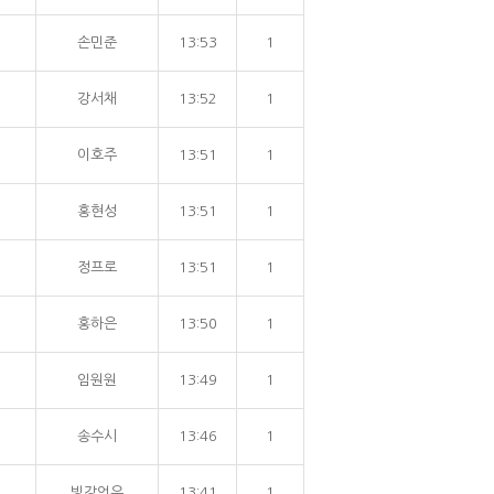
손민준
13:53
1
강서채
13:52
1
이호주
13:51
1
홍현성
13:51
1
정프로
13:51
1
홍하은
13:50
1
임원원
13:49
1
송수시
13:46
1
빙강언우
13:41
1