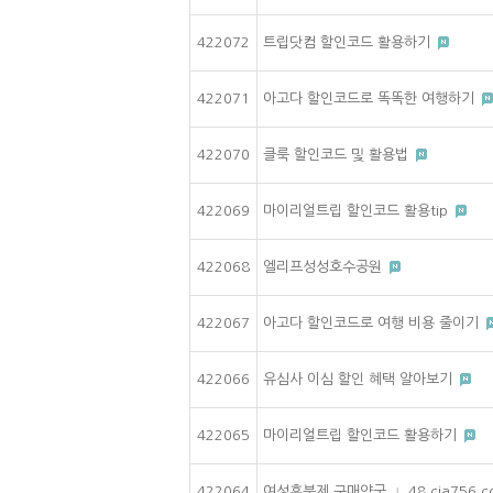
422072
트립닷컴 할인코드 활용하기
422071
아고다 할인코드로 똑똑한 여행하기
422070
클룩 할인코드 및 활용법
422069
마이리얼트립 할인코드 활용tip
422068
엘리프성성호수공원
422067
아고다 할인코드로 여행 비용 줄이기
422066
유심사 이심 할인 혜택 알아보기
422065
마이리얼트립 할인코드 활용하기
422064
여성흥분제 구매약국 ⊥ 48.cia756