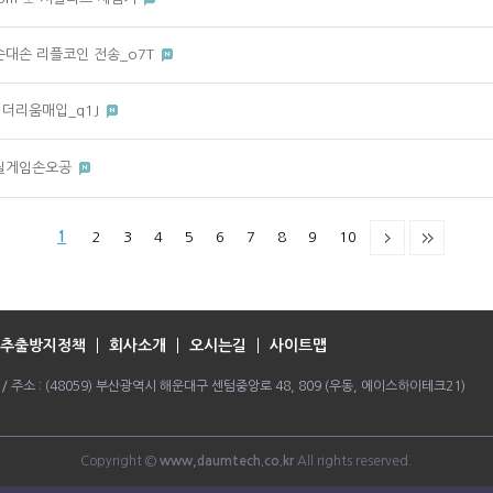
코인손대손 리플코인 전송_o7T
 이더리움매입_q1J
㎮ 릴게임손오공
1
2
3
4
5
6
7
8
9
10
추출방지정책
회사소개
오시는길
사이트맵
064 / 주소 : (48059) 부산광역시 해운대구 센텀중앙로 48, 809 (우동, 에이스하이테크21)
Copyright ©
www,daumtech.co.kr
All rights reserved.