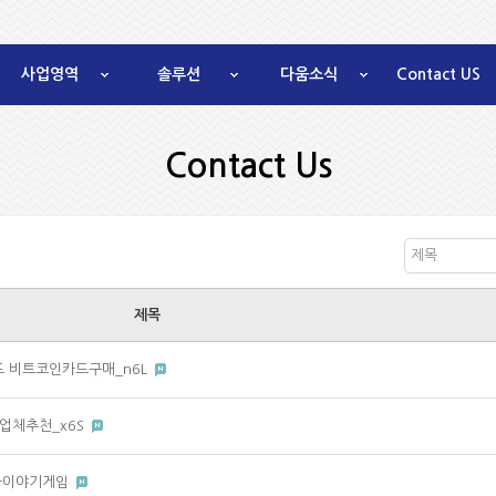
사업영역
솔루션
다움소식
Contact US
Contact Us
제목
제목
드 비트코인카드구매_n6L
c 업체추천_x6S
 바다이야기게임