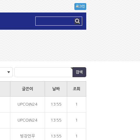
로그인
글쓴이
날짜
조회
UPCOIN24
13:55
1
UPCOIN24
13:55
1
빙강언우
13:55
1